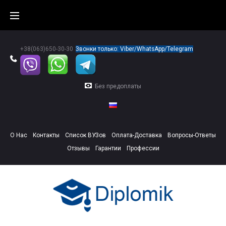
Skip
to
content
+38(063)650-30-30
Звонки только: Viber/WhatsApp/Telegram
Без предоплаты
О Нас
Контакты
Список ВУЗов
Оплата-Доставка
Вопросы-Ответы
Отзывы
Гарантии
Профессии