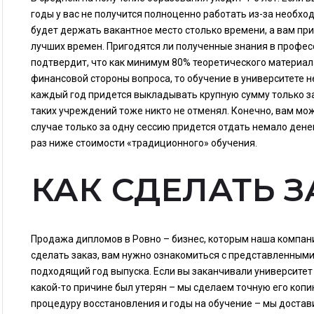
годы у вас не получится полноценно работать из-за необхо
будет держать вакантное место столько времени, а вам пр
лучших времен. Пригодятся ли полученные знания в профе
подтвердит, что как минимум 80% теоретического материала
финансовой стороны вопроса, то обучение в университете 
каждый год придется выкладывать крупную сумму только за
таких учреждений тоже никто не отменял. Конечно, вам мо
случае только за одну сессию придется отдать немало дене
раз ниже стоимости «традиционного» обучения.
КАК СДЕЛАТЬ З
Продажа дипломов в Ровно – бизнес, которым наша компани
сделать заказ, вам нужно ознакомиться с представленными
подходящий год выпуска. Если вы заканчивали университет 
какой-то причине был утерян – мы сделаем точную его коп
процедуру восстановления и годы на обучение – мы достав