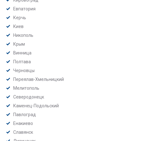
Кировоград
Евпатория
Керчь
Киев
Никополь
Крым
Винница
Полтава
Черновцы
Переялав-Хмельницкий
Мелитополь
Северодонецк
Каменец-Подольский
Павлоград
Енакиево
Славянск