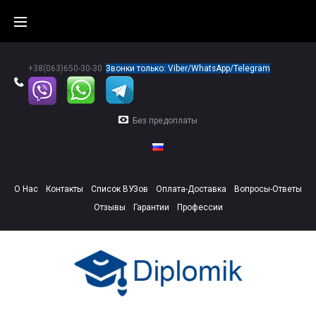
Skip
to
content
+38(063)650-30-30
Звонки только: Viber/WhatsApp/Telegram
Без предоплаты
О Нас
Контакты
Список ВУЗов
Оплата-Доставка
Вопросы-Ответы
Отзывы
Гарантии
Профессии