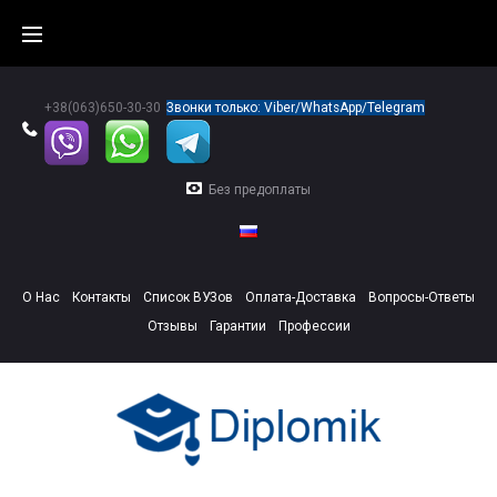
Skip
to
content
+38(063)650-30-30
Звонки только: Viber/WhatsApp/Telegram
Без предоплаты
О Нас
Контакты
Список ВУЗов
Оплата-Доставка
Вопросы-Ответы
Отзывы
Гарантии
Профессии