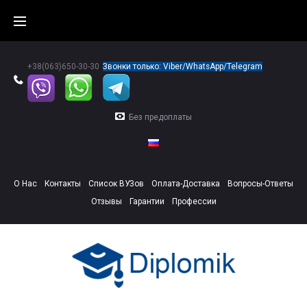
Skip
to
content
+38(063)650-30-30
Звонки только: Viber/WhatsApp/Telegram
Без предоплаты
О Нас
Контакты
Список ВУЗов
Оплата-Доставка
Вопросы-Ответы
Отзывы
Гарантии
Профессии